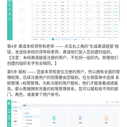
第4步 邀请本校领导和老师 —— 点击右上角的“生成邀请链接”按
钮，发送给本校的领导和老师，邀请他们加入您创建的组织。
【注意：未经邀请链接注册的用户，不在同一组织内。
即便他们
创建的组织名字完全相同
。】
第5步 赋权 —— 您是本学校首位注册的用户，所以拥有全面的管
理权限，后续注册用户的则需要
由您
赋权。在左侧菜单中选择 系
统管理->权限管理，为新注册的用户赋权，他们才能查看成绩报
告。薪火数据拥有完备的权限管理体系，您可以赋权给不同的部
门、角色，或者某个用户账号。