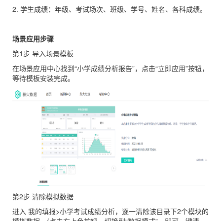
2. 学生成绩：年级、考试场次、班级、学号、姓名、各科成绩。
场景应用步骤
第1步 导入场景模板
在场景应用中心找到“小学成绩分析报告”，点击“立即应用”按钮，
等待模板安装完成。
第2步 清除模拟数据
进入 我的填报>小学考试成绩分析，逐一清除该目录下2个模块的