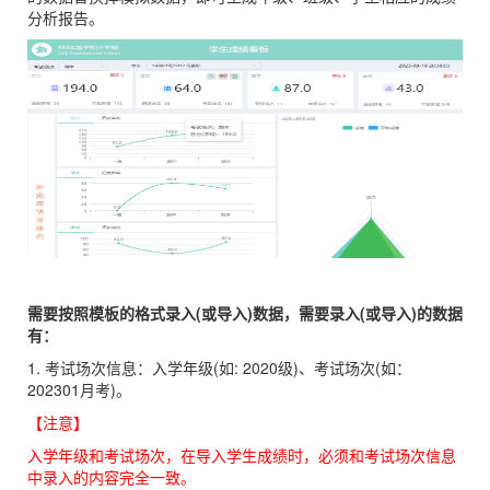
分析报告。
需要按照模板的格式录入(或导入)数据，需要录入(或导入)的数据
有：
1. 考试场次信息：入学年级(如: 2020级)、考试场次(如：
202301月考)。
【注意】
入学年级和考试场次，在导入学生成绩时，必须和考试场次信息
中录入的内容完全一致。