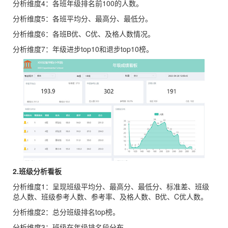
分析维度4：各班年级排名前100的人数。
分析维度5：各班平均分、最高分、最低分。
分析维度6：各班B优、C优、及格人数情况。
分析维度7：年级进步top10和退步top10榜。
2.班级分析看板
分析维度1：呈现班级平均分、最高分、最低分、标准差、班级
总人数、班级参考人数、参考率、及格人数、B优、C优人数。
分析维度2：总分班级排名top榜。
分析维度3：班级在年级排名段分布。